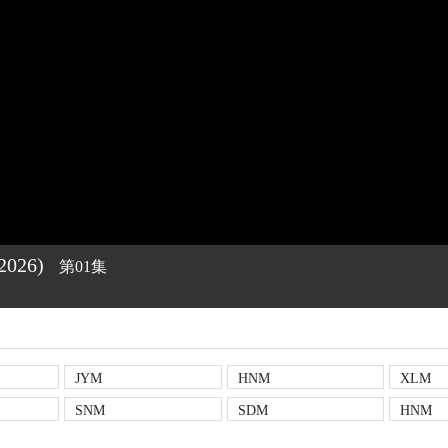
2026)
第01集
JYM
HNM
XLM
SNM
SDM
HNM