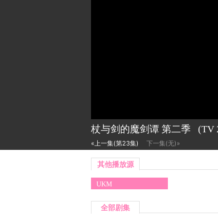
杖与剑的魔剑谭 第二季
(TV
«上一集(第23集)
下一集(无)»
其他播放源
UKM
全部剧集