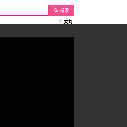
submit