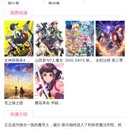
第01集
第00集
推荐动漫
女神异闻录4 黄金版
山田君与7人魔女
DOG DAYS 第三季
全职法师 第三季
苍之骑士团
樱花革命 华丽绽放的少女们
动漫介绍
立志成为独当一面的魔导士，威尔·塞尔福特进入了利加登魔法学院。然